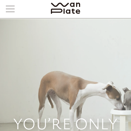
YOU’RE ONLY