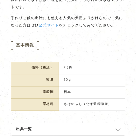
トです。
手作りご飯の出汁にも使える人気の犬用ふりかけなので、気に
なった方はぜひ
公式サイト
をチェックしてみてください。
基本情報
価格（税込）
715円
容量
50ｇ
原産国
日本
原材料
さけのふし（北海道標津産）
出典一覧