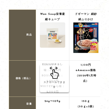
Wan Soup栄養凝
ドギーマン 絹紗
縮キューブ
絹ふりかけ
商品
SUNNYチキン
1,130円
味
：1,600円
※Amazon価格
ROSIE馬肉味：
（2026年1月時
価格（税込）
2,000円
点）
スクロールできま
WHITEYたら味
：
す
2,000円
24g〜109g
150ｇ
容量
（50ｇ×3袋）