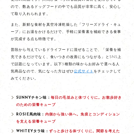
ので、数あるドッグフードの中でも品質が非常に高く、安心し
て取り入れられます。
また、新鮮な食材を真空冷凍乾燥した「フリーズドライ・キュ
ーブ」にお湯をかけるだけで、手軽に栄養素を補給できる食事
が完成する点も特徴です。
普段から与えているドライフードに混ぜることで、「栄養を補
充できるだけでなく、食いつきの改善にもつながる」とSNS上
で話題になっています。以下3種類の味からお好みで選べる人
気商品なので、気になった方はぜひ
公式サイト
をチェックして
みてください。
SUNNYチキン味：
毎日の毛並みと体づくりに。お散歩好き
のための栄養キューブ
ROSIE馬肉味：
内側から強い体へ。免疫とコンディション
を支える栄養キューブ
WHITEYタラ味：
ずっと歩ける体づくりに。関節を考えた