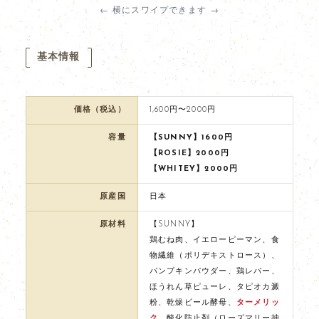
← 横にスワイプできます →
基本情報
価格（税込）
1,600円〜2000円
容量
【SUNNY】1600円
【ROSIE】2000円
【WHITEY】2000円
原産国
日本
原材料
【SUNNY】
鶏むね肉、イエローピーマン、食
物繊維（ポリデキストロース）、
パンプキンパウダー、鶏レバー、
ほうれん草ピューレ、タピオカ澱
粉、乾燥ビール酵母、
ターメリッ
ク
、酸化防止剤（ローズマリー抽