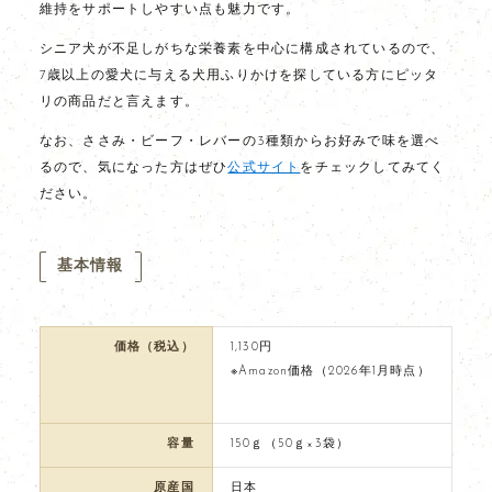
維持をサポートしやすい点も魅力です。
シニア犬が不足しがちな栄養素を中心に構成されているので、
7歳以上の愛犬に与える犬用ふりかけを探している方にピッタ
リの商品だと言えます。
なお、ささみ・ビーフ・レバーの3種類からお好みで味を選べ
るので、気になった方はぜひ
公式サイト
をチェックしてみてく
ださい。
基本情報
価格（税込）
1,130円
※Amazon価格（2026年1月時点）
容量
150ｇ（50ｇ×3袋）
原産国
日本