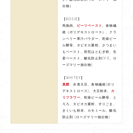
出物）
【ROSIE】
馬挽肉、
ビーツペースト
、食物繊
維（ポリデキストロース）、クラ
ンベリー果汁パウダー、乾燥ビー
ル酵母、タピオカ澱粉、さつまい
もペースト、焙煎はとむぎ粉、生
姜ペースト、酸化防止剤(V.E、ロ
ーズマリー抽出物)
【WHITEY】
真鱈
、水煮大豆、食物繊維(ポリ
デキストロース)、大豆粉末、
カ
リフラワー
、乾燥ビール酵母、と
ろろ、タピオカ澱粉、すりごま、
きくいも粉末、カモミール、酸化
防止剤 (ローズマリー抽出物)