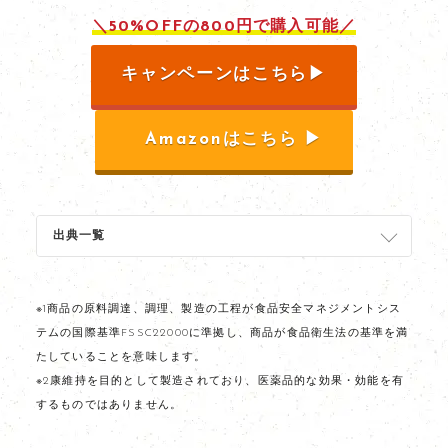
＼50%OFFの800円で購入可能／
キャンペーンはこちら▶︎
Amazonはこちら ▶︎
出典一覧
※1
商品の原料調達、調理、製造の工程が食品安全マネジメントシス
テムの国際基準
FSSC22000
に準拠し、商品が
食品衛生法の基準を満
たしていることを意味します。
※2康維持を目的として製造されており、医薬品的な効果・効能を有
するものではありません。